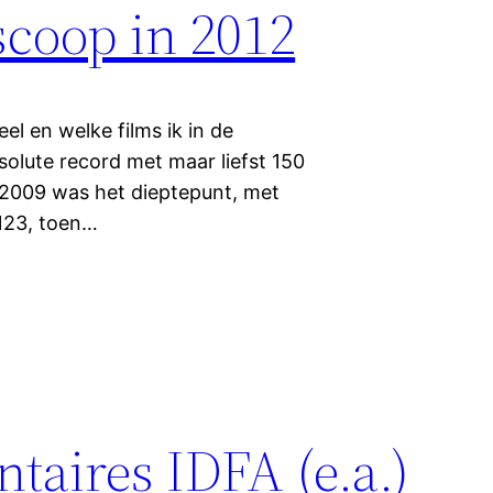
scoop in 2012
eel en welke films ik in de
solute record met maar liefst 150
g. 2009 was het dieptepunt, met
 123, toen…
aires IDFA (e.a.)