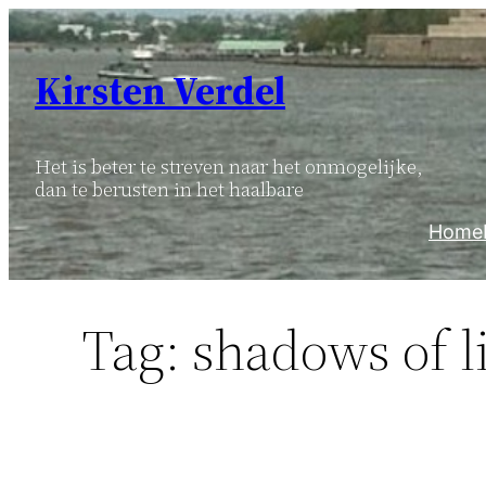
Ga
naar
Kirsten Verdel
de
inhoud
Het is beter te streven naar het onmogelijke,
dan te berusten in het haalbare
Home
Tag:
shadows of l