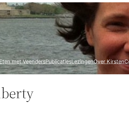
Eten met Veenders
Publicaties
Lezingen
Over Kirsten
C
iberty