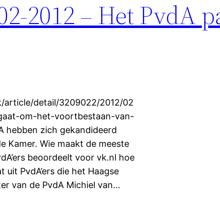
-02-2012 – Het PvdA p
k/article/detail/3209022/2012/02
gaat-om-het-voortbestaan-van-
vdA hebben zich gekandideerd
ede Kamer. Wie maakt de meeste
dA’ers beoordeelt voor vk.nl hoe
t uit PvdA’ers die het Haagse
er van de PvdA Michiel van…