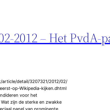
-02-2012 – Het PvdA-p
k/article/detail/3207321/2012/02/
erst-op-Wikipedia-kijken.dhtml
andideren voor het
 Wat zijn de sterke en zwakke
eciaal panel van prominente