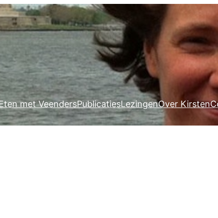
Eten met Veenders
Publicaties
Lezingen
Over Kirsten
C