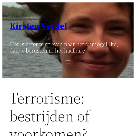
Ga
naar
de
Kirsten Verdel
inhoud
Het is beter te streven naar het onmogelijke,
dan te berusten in het haalbare
Terrorisme:
bestrijden of
voorkomen?