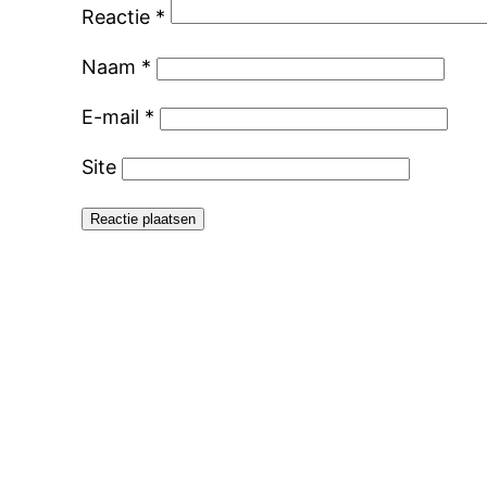
Reactie
*
Naam
*
E-mail
*
Site