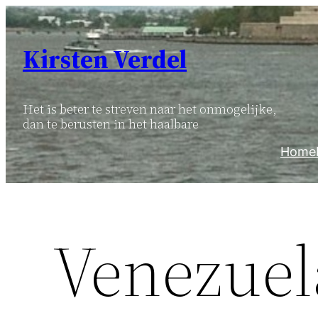
Ga
naar
Kirsten Verdel
de
inhoud
Het is beter te streven naar het onmogelijke,
dan te berusten in het haalbare
Home
Venezuel