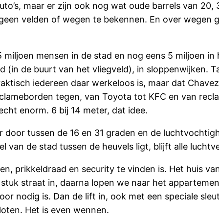
’s, maar er zijn ook nog wat oude barrels van 20, 30 j
’s in geen velden of wegen te bekennen. En over wegen
 miljoen mensen in de stad en nog eens 5 miljoen in
(in de buurt van het vliegveld), in sloppenwijken. T
raktisch iedereen daar werkeloos is, maar dat Chavez z
clameborden tegen, van Toyota tot KFC en van recla
cht enorm. 6 bij 14 meter, dat idee.
ar door tussen de 16 en 31 graden en de luchtvochtighe
 van de stad tussen de heuvels ligt, blijft alle luchtv
en, prikkeldraad en security te vinden is. Het huis v
 stuk straat in, daarna lopen we naar het apparteme
or nodig is. Dan de lift in, ook met een speciale sle
sloten. Het is even wennen.