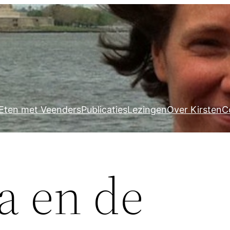
Eten met Veenders
Publicaties
Lezingen
Over Kirsten
C
a en de