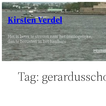
Ga
naar
Kirsten Verdel
de
inhoud
Het is beter te streven naar het onmogelijke,
dan te berusten in het haalbare
Home
Tag:
gerardussch