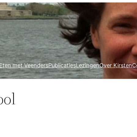
Eten met Veenders
Publicaties
Lezingen
Over Kirsten
C
ool