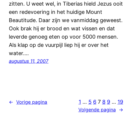
zitten. U weet wel, in Tiberias hield Jezus ooit
een redevoering in het huidige Mount
Beautitude. Daar zijn we vanmiddag geweest.
Ook brak hij er brood en wat vissen en dat
leverde genoeg eten op voor 5000 mensen.
Als klap op de vuurpijl liep hij er over het
water.…
augustus 11, 2007
1
…
5
6
7
8
9
…
19
←
Vorige pagina
Volgende pagina
→