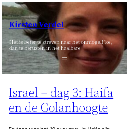
Ga
naar
de
Kirsten Verdel
inhoud
Het is beter te streven naar het onmogelijke,
dan te berusten in het haalbare
Israel – dag 3: Haifa
en de Golanhoogte