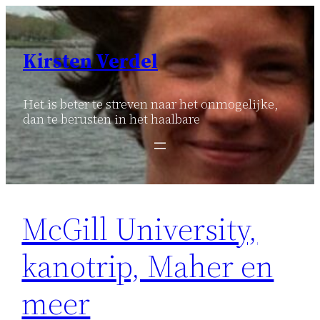
Ga
naar
de
Kirsten Verdel
inhoud
Het is beter te streven naar het onmogelijke,
dan te berusten in het haalbare
McGill University,
kanotrip, Maher en
meer